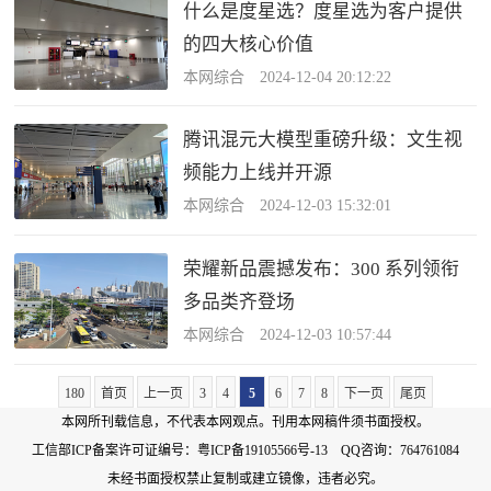
什么是度星选？度星选为客户提供
的四大核心价值
本网综合 2024-12-04 20:12:22
腾讯混元大模型重磅升级：文生视
频能力上线并开源
本网综合 2024-12-03 15:32:01
荣耀新品震撼发布：300 系列领衔
多品类齐登场
本网综合 2024-12-03 10:57:44
180
首页
上一页
3
4
5
6
7
8
下一页
尾页
本网所刊载信息，不代表本网观点。刊用本网稿件须书面授权。
工信部ICP备案许可证编号：
粤ICP备19105566号-13
QQ咨询：764761084
未经书面授权禁止复制或建立镜像，违者必究。