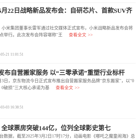
5月22日战略新品发布会：自研芯片、首款SUV齐
小米集团董事长雷军通过社交媒体正式宣布，小米战略新品发布会将
晚7点举行。此次发布会阵容堪称"王
查看全文
>>
-21 11:01:51
发布自营搬家服务 以“三零承诺”重塑行业标杆
月3日，京东物流今日正式宣布推出自营搬家服务品牌“京东搬家”，以“0
、0破损”三大核心承诺为基
查看全文
>>
-03 16:38:51
》全球票房突破144亿，位列全球影史第七
据，截至2025年3月2日17时17分，动画电影《哪吒之魔童闹海》总