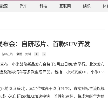
能源
汽车
科技
互联网
娱乐
体
发布会：自研芯片、首款SUV齐发
1 来源：吉林在线
繁體
复制
布，小米战略新品发布会将于5月22日晚7点举行。此次发布
板及跨界汽车等多款重磅产品，包括：小米玄戒O1、小米15S
前澎湃系列)，其定位或高于澎湃P1/P2，直接对标主流旗舰
集成小米自研ISP和AI加速模块，若性能达标，将成为继华为麒