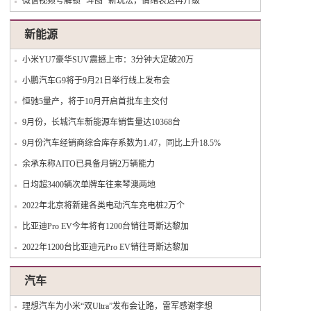
微信视频号解锁 “斗图” 新玩法，情绪表达再升级
新能源
小米YU7豪华SUV震撼上市：3分钟大定破20万
小鹏汽车G9将于9月21日举行线上发布会
恒驰5量产，将于10月开启首批车主交付
9月份，长城汽车新能源车销售量达10368台
9月份汽车经销商综合库存系数为1.47，同比上升18.5%
余承东称AITO已具备月销2万辆能力
日均超3400辆次单牌车往来琴澳两地
2022年北京将新建各类电动汽车充电桩2万个
比亚迪Pro EV今年将有1200台销往哥斯达黎加
2022年1200台比亚迪元Pro EV销往哥斯达黎加
汽车
理想汽车为小米“双Ultra”发布会让路，雷军感谢李想