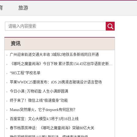
育
旅游
资讯
广州迎来轨道交通大丰收 3城际2地铁五条新线同日开通
《哪吒之魔童闹海》今日下映 累计票房154.45亿创华语影史新纪录
“985工程”学校名单
苹果WWDC25重磅发布：iOS 26携液态玻璃设计语言登场
今日小满 | 万物初盈 人生小满即圆满
终于来了！微信上线“极速瘦身”功能
Manus突然爆火，它于deepseek有何区别？
百度官宣：文心大模型4.5将于3月16日上线
春节档票房神话：《哪吒之魔童闹海》突破80亿大关