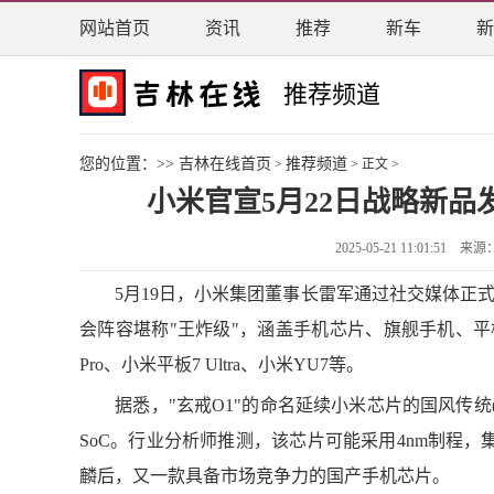
网站首页
资讯
推荐
新车
新
推荐频道
您的位置：>>
吉林在线首页
推荐频道
>
> 正文 >
小米官宣5月22日战略新品
2025-05-21 11:01:5
5月19日，小米集团董事长雷军通过社交媒体正式宣
会阵容堪称"王炸级"，涵盖手机芯片、旗舰手机、平
Pro、小米平板7 Ultra、小米YU7等。
据悉，"玄戒O1"的命名延续小米芯片的国风传统(此
SoC。行业分析师推测，该芯片可能采用4nm制程，
麟后，又一款具备市场竞争力的国产手机芯片。