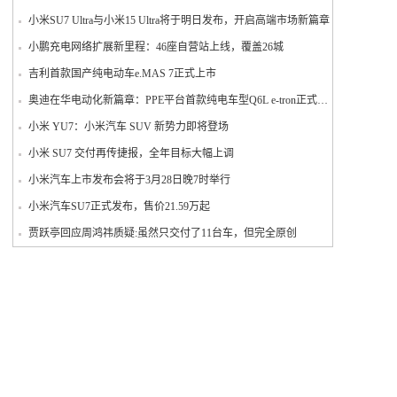
小米SU7 Ultra与小米15 Ultra将于明日发布，开启高端市场新篇章
小鹏充电网络扩展新里程：46座自营站上线，覆盖26城
吉利首款国产纯电动车e.MAS 7正式上市
奥迪在华电动化新篇章：PPE平台首款纯电车型Q6L e-tron正式投产
小米 YU7：小米汽车 SUV 新势力即将登场
小米 SU7 交付再传捷报，全年目标大幅上调
小米汽车上市发布会将于3月28日晚7时举行
小米汽车SU7正式发布，售价21.59万起
贾跃亭回应周鸿祎质疑:虽然只交付了11台车，但完全原创