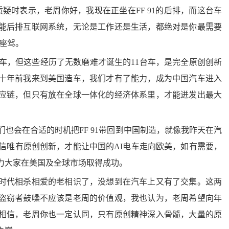
时表示，老周你好，我现在正坐在FF 91的后排，而这台车
能后排互联网系统，无论是工作还是生活，都绝对是你最需要
属座驾。
车，但这些经历了无数磨难才诞生的11台车，是完全原创创新
十年前我来到美国造车，我们才有了能力，成为中国汽车进入
应链，但只有放在全球一体化的经济体系里，才能迸发出最大
会在合适的时机把FF 91带回到中国制造，就像我昨天在汽
信唯有原创创新，才能让中国的AI电车走向欧美，如有需要，
力大家在美国及全球市场取得成功。
代相杀相爱的老相识了，没想到在汽车上又有了交集。这两
盗窃者鼓噪不应该是老周的价值观，我也认为，老周希望向年
相信，老周你也一定认同，只有原创精神深入骨髓，大量的原