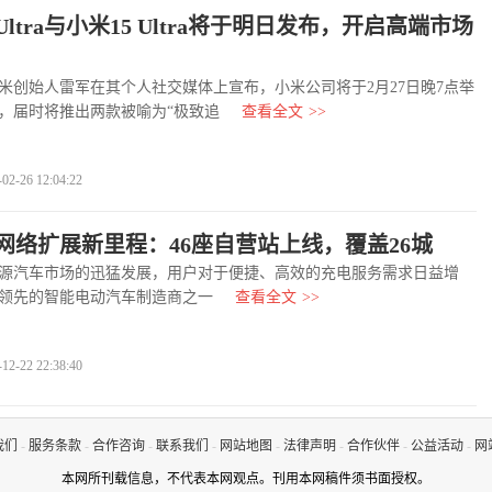
 Ultra与小米15 Ultra将于明日发布，开启高端市场
始人雷军在其个人社交媒体上宣布，小米公司将于2月27日晚7点举
，届时将推出两款被喻为“极致追
查看全文
>>
-26 12:04:22
网络扩展新里程：46座自营站上线，覆盖26城
汽车市场的迅猛发展，用户对于便捷、高效的充电服务需求日益增
领先的智能电动汽车制造商之一
查看全文
>>
-22 22:38:40
我们
-
服务条款
-
合作咨询
-
联系我们
-
网站地图
-
法律声明
-
合作伙伴
-
公益活动
-
网
本网所刊载信息，不代表本网观点。刊用本网稿件须书面授权。