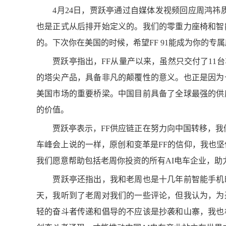
4月24日，贾跃亭通过自媒体发视频回应周鸿祎质疑
也是正式从后排开始定义的。我们的零重力座椅和智
的。下次你在美国的时候，希望FF 91能成为你的专
贾跃亭指出，FF从量产以来，虽然只交付了11台
的塔尖产品，具备非凡的颠覆性的意义。也正是因为
美国市场的重要桥梁。中国目前具备了全球最强的供
的价值。
贾跃亭表示，FF供应链正在努力向中国转移，我们也
车峰会上说的一样，原创和变革是FF的信仰，我也坚
我们愿意帮助包括老周你投资的所有AI电车企业，助
贾跃亭还指出，我和老周也是十几年前智能手机时
天，我听到了老周对我们的一些评论，但我认为，为
轻的奋斗者传递和倡导的不应该是抄袭和山寨，我也