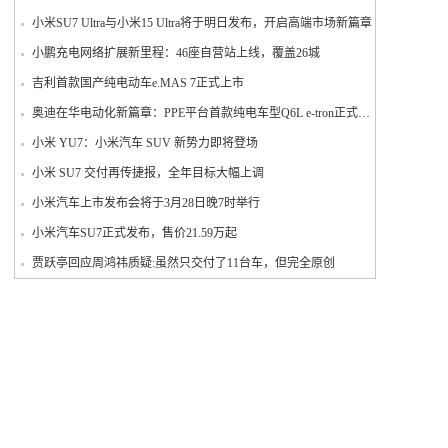
小米SU7 Ultra与小米15 Ultra将于明日发布，开启高端市场新篇章
小鹏充电网络扩展新里程：46座自营站上线，覆盖26城
吉利首款国产纯电动车e.MAS 7正式上市
奥迪在华电动化新篇章：PPE平台首款纯电车型Q6L e-tron正式投产
小米 YU7：小米汽车 SUV 新势力即将登场
小米 SU7 交付再传捷报，全年目标大幅上调
小米汽车上市发布会将于3月28日晚7时举行
小米汽车SU7正式发布，售价21.59万起
贾跃亭回应周鸿祎质疑:虽然只交付了11台车，但完全原创