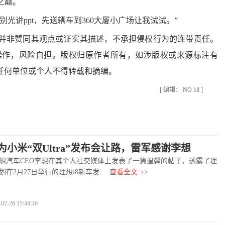
之巅。
光讲ppt，先送辆车到360大厦小广场让我试试。”
非赞同其观点或证实其描述，不承担侵权行为的连带责任。
操作，风险自担。版权归原作者所有，如涉版权或来源标注有
任何单位或个人不得转载和摘编。
[ 编辑： NO 18 ]
为小米“双Ultra”发布会让路，雷军感谢李想
汽车CEO李想在其个人社交媒体上发表了一篇温馨的帖子，透露了理
划在2月27日举行的理想i8新车发
查看全文
>>
-26 15:44:46