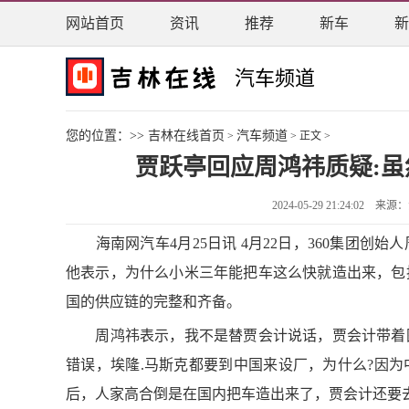
网站首页
资讯
推荐
新车
新
汽车频道
您的位置：>>
吉林在线首页
汽车频道
>
> 正文 >
贾跃亭回应周鸿祎质疑:虽
2024-05-29 21:24:0
海南网汽车4月25日讯 4月22日，360集团创
他表示，为什么小米三年能把车这么快就造出来，包
国的供应链的完整和齐备。
周鸿祎表示，我不是替贾会计说话，贾会计带着图
错误，埃隆.马斯克都要到中国来设厂，为什么?因
后，人家高合倒是在国内把车造出来了，贾会计还要