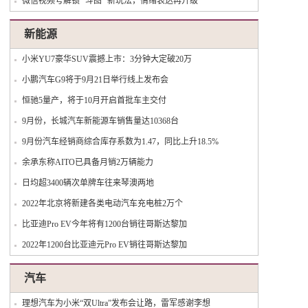
微信视频号解锁 “斗图” 新玩法，情绪表达再升级
新能源
小米YU7豪华SUV震撼上市：3分钟大定破20万
小鹏汽车G9将于9月21日举行线上发布会
恒驰5量产，将于10月开启首批车主交付
9月份，长城汽车新能源车销售量达10368台
9月份汽车经销商综合库存系数为1.47，同比上升18.5%
余承东称AITO已具备月销2万辆能力
日均超3400辆次单牌车往来琴澳两地
2022年北京将新建各类电动汽车充电桩2万个
比亚迪Pro EV今年将有1200台销往哥斯达黎加
2022年1200台比亚迪元Pro EV销往哥斯达黎加
汽车
理想汽车为小米“双Ultra”发布会让路，雷军感谢李想