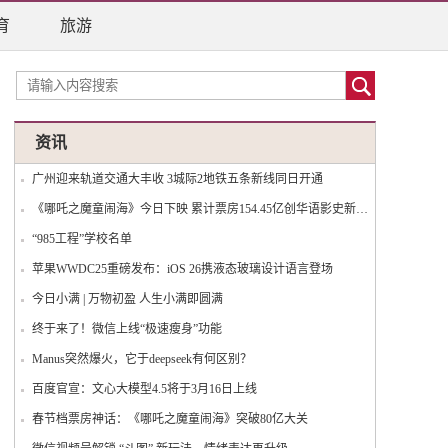
育
旅游
资讯
广州迎来轨道交通大丰收 3城际2地铁五条新线同日开通
《哪吒之魔童闹海》今日下映 累计票房154.45亿创华语影史新纪录
“985工程”学校名单
苹果WWDC25重磅发布：iOS 26携液态玻璃设计语言登场
今日小满 | 万物初盈 人生小满即圆满
终于来了！微信上线“极速瘦身”功能
Manus突然爆火，它于deepseek有何区别？
百度官宣：文心大模型4.5将于3月16日上线
春节档票房神话：《哪吒之魔童闹海》突破80亿大关