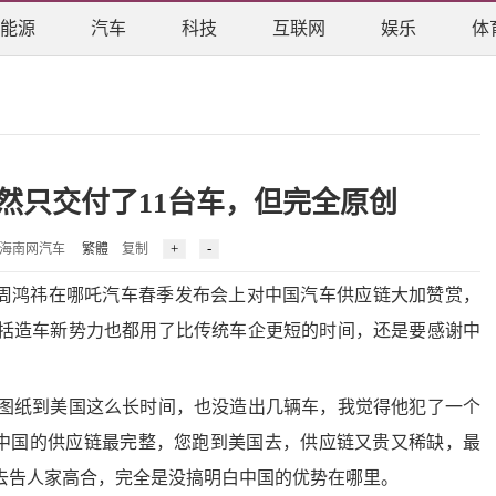
能源
汽车
科技
互联网
娱乐
体
然只交付了11台车，但完全原创
2 来源：海南网汽车
繁體
复制
始人周鸿祎在哪吒汽车春季发布会上对中国汽车供应链大加赞赏，
括造车新势力也都用了比传统车企更短的时间，还是要感谢中
纸到美国这么长时间，也没造出几辆车，我觉得他犯了一个
为中国的供应链最完整，您跑到美国去，供应链又贵又稀缺，最
去告人家高合，完全是没搞明白中国的优势在哪里。