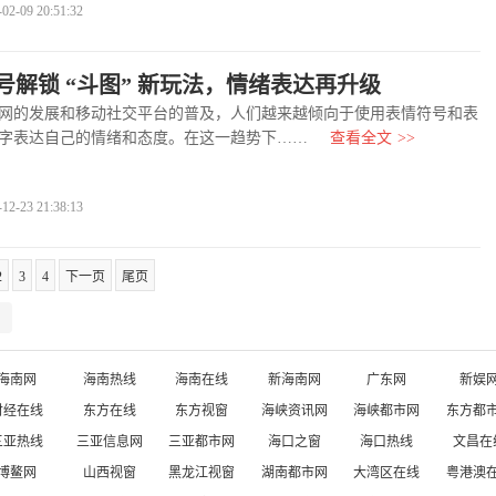
-09 20:51:32
号解锁 “斗图” 新玩法，情绪表达再升级
的发展和移动社交平台的普及，人们越来越倾向于使用表情符号和表
字表达自己的情绪和态度。在这一趋势下……
查看全文
>>
-23 21:38:13
2
3
4
下一页
尾页
海南网
海南热线
海南在线
新海南网
广东网
新娱
财经在线
东方在线
东方视窗
海峡资讯网
海峡都市网
东方都
三亚热线
三亚信息网
三亚都市网
海口之窗
海口热线
文昌在
博鳌网
山西视窗
黑龙江视窗
湖南都市网
大湾区在线
粤港澳