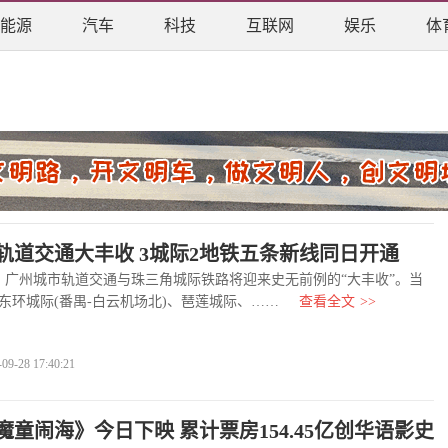
能源
汽车
科技
互联网
娱乐
体
轨道交通大丰收 3城际2地铁五条新线同日开通
广州城市轨道交通与珠三角城际铁路将迎来史无前例的“大丰收”。当
州东环城际(番禺-白云机场北)、琶莲城际、……
查看全文
>>
-28 17:40:21
魔童闹海》今日下映 累计票房154.45亿创华语影史