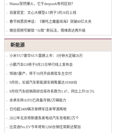
Manus突然爆火，它于deepseek有何区别？
百度官宣：文心大模型4.5将于3月16日上线
春节档票房神话：《哪吒之魔童闹海》突破80亿大关
微信视频号解锁 “斗图” 新玩法，情绪表达再升级
新能源
小米YU7豪华SUV震撼上市：3分钟大定破20万
小鹏汽车G9将于9月21日举行线上发布会
恒驰5量产，将于10月开启首批车主交付
9月份，长城汽车新能源车销售量达10368台
9月份汽车经销商综合库存系数为1.47，同比上升18.5%
余承东称AITO已具备月销2万辆能力
日均超3400辆次单牌车往来琴澳两地
2022年北京将新建各类电动汽车充电桩2万个
比亚迪Pro EV今年将有1200台销往哥斯达黎加