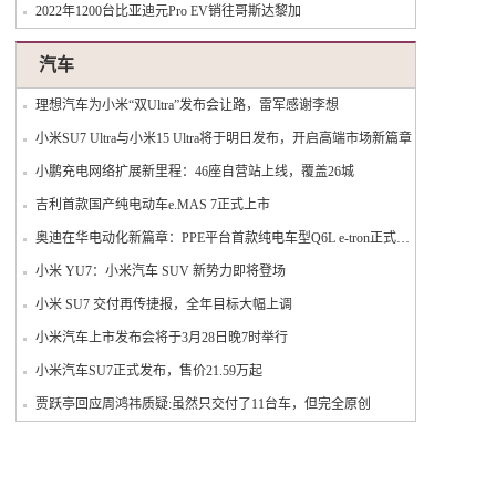
2022年1200台比亚迪元Pro EV销往哥斯达黎加
汽车
理想汽车为小米“双Ultra”发布会让路，雷军感谢李想
小米SU7 Ultra与小米15 Ultra将于明日发布，开启高端市场新篇章
小鹏充电网络扩展新里程：46座自营站上线，覆盖26城
吉利首款国产纯电动车e.MAS 7正式上市
奥迪在华电动化新篇章：PPE平台首款纯电车型Q6L e-tron正式投产
小米 YU7：小米汽车 SUV 新势力即将登场
小米 SU7 交付再传捷报，全年目标大幅上调
小米汽车上市发布会将于3月28日晚7时举行
小米汽车SU7正式发布，售价21.59万起
贾跃亭回应周鸿祎质疑:虽然只交付了11台车，但完全原创