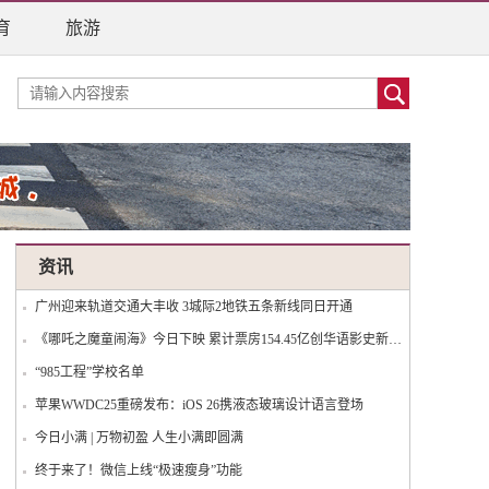
育
旅游
资讯
广州迎来轨道交通大丰收 3城际2地铁五条新线同日开通
《哪吒之魔童闹海》今日下映 累计票房154.45亿创华语影史新纪录
“985工程”学校名单
苹果WWDC25重磅发布：iOS 26携液态玻璃设计语言登场
今日小满 | 万物初盈 人生小满即圆满
终于来了！微信上线“极速瘦身”功能