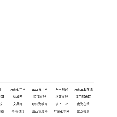
网
海南都市网
三亚资讯网
海南视窗
海南三亚在线
市网
椰城网
琼海在线
华南在线
海口都市网
线
文昌网
琼州海峡网
掌上三亚
南海在线
在线
粤港澳网
山西信息港
广东都市网
武汉视窗