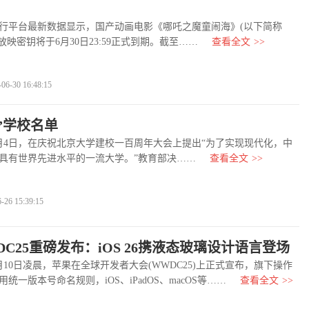
平台最新数据显示，国产动画电影《哪吒之魔童闹海》(以下简称
放映密钥将于6月30日23:59正式到期。截至……
查看全文
>>
-30 16:48:15
程”学校名单
月4日，在庆祝北京大学建校一百周年大会上提出“为了实现现代化，中
具有世界先进水平的一流大学。”教育部决……
查看全文
>>
6 15:39:15
C25重磅发布：iOS 26携液态玻璃设计语言登场
月10日凌晨，苹果在全球开发者大会(WWDC25)上正式宣布，旗下操作
统一版本号命名规则，iOS、iPadOS、macOS等……
查看全文
>>