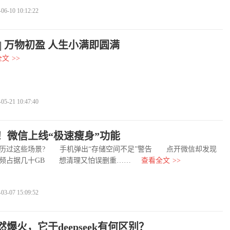
-10 10:12:22
| 万物初盈 人生小满即圆满
全文
>>
-21 10:47:40
！微信上线“极速瘦身”功能
过这些场景? 手机弹出“存储空间不足”警告 点开微信却发现
频占据几十GB 想清理又怕误删重……
查看全文
>>
-07 15:09:52
突然爆火，它于deepseek有何区别？