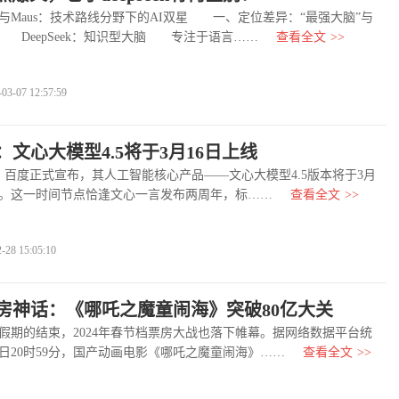
ek与Maus：技术路线分野下的AI双星 一、定位差异：“最强大脑”与
” DeepSeek：知识型大脑 专注于语言……
查看全文
>>
-07 12:57:59
文心大模型4.5将于3月16日上线
百度正式宣布，其人工智能核心产品——文心大模型4.5版本将于3月
线。这一时间节点恰逢文心一言发布两周年，标……
查看全文
>>
8 15:05:10
房神话：《哪吒之魔童闹海》突破80亿大关
的结束，2024年春节档票房大战也落下帷幕。据网络数据平台统
9日20时59分，国产动画电影《哪吒之魔童闹海》……
查看全文
>>