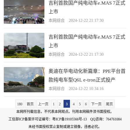
吉利首款国产纯电动车e.MAS 7正式
上市
本网综合 2024-12-22 21:17:30
吉利首款国产纯电动车e.MAS 7正式
上市
本网综合 2024-12-22 21:17:30
奥迪在华电动化新篇章：PPE平台首
款纯电车型Q6L e-tron正式投产
本网综合 2024-12-22 10:34:16
180
首页
上一页
1
2
3
4
5
6
下一页
尾页
本网所刊载信息，不代表本网观点。刊用本网稿件须书面授权。
工信部ICP备案许可证编号：
粤ICP备19105566号-13
QQ咨询：764761084
未经书面授权禁止复制或建立镜像，违者必究。